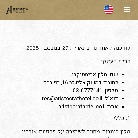
תפריט
עודכנה לאחרונה בתאריך: 27 בנובמבר 2025
פרטי העסק:
שם: מלון אריסטוקרט
כתובת: דמשק אליעזר 16, בני ברק
טלפון: 03-6777141
דוא"ל: res@aristocrathotel.co.il
אתר: aristocrathotel.co.il
1. כללי
מלון כינורות מחויב לשמירה על פרטיות אורחיו