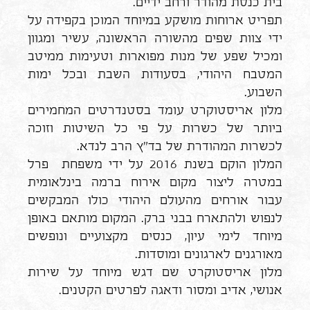
בית כנסת מהודר ורחב ידיים.
תפריט ארוחות מושקע במיוחד המוכן בקפידה על
ידי צוות שפים מהשורה הראשונה, עשיר ומגוון
ומכיל שפע של מנות מפוארות וטעימות ממיטב
המטבח היהודי, בסעודות השבת ובכל ימות
השבוע.
מלון אריסטוקרט עומד בסטנדרטים המחמירים
ביותר של כשרות על פי כל השיטות וזוכה
לכשרות המהודרת של בד"ץ הרב לנדא.
המלון הוקם בשנת 2016 על ידי משפחת פרל
במטרה ליצור מקום אירוח ברמה בינלאומית
עבור אורחים מהעולם היהודי כולו המבקשים
לנפוש ולהתארח בבני ברק. המקום מותאם באופן
מיוחד לימי עיון, כנסים מקצועיים ונופשים
מאורגנים לארגונים ומוסדות.
מלון אריסטוקרט שם דגש מיוחד על שירות
אנושי, אדיב ומסור ודאגה לפרטים הקטנים.