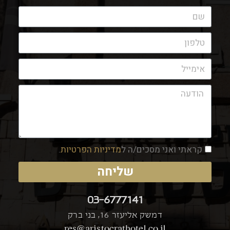
קראתי ואני מסכים/ה ל
מדיניות הפרטיות
.
שליחה
03-6777141
דמשק אליעזר 16, בני ברק
res@aristocrathotel.co.il